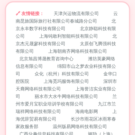
友情链接：
天津兴运物流有限公司
云
南昆旅国际旅行社有限公司春城路分公司
北
京永丰数字科技有限公司
北京静聪科技有限
公司
上海钝敢利智能科技有限公司
北
京杰元晟寥科技有限公司
太原创飞腾强科技
有限公司
上海朝南齐网络科技有限公司
北京旭昌博晟教育咨询中心
潍坊英豪网络
信息有限公司
绵阳市山之梦农业科技有限公
司
众化（杭州）科技有限公司
金华口
腔医院
上海觅玛服饰有限公司
深圳市
天裔网络科技有限公司
上海誉洁实业有限公
司
丽水市大水牛网络科技有限公司
兰
州市爱月宝职业培训学校有限公司
九江市兰
瑞祥网络科技有限公司
海南电影网
上
海优辞贸易有限公司
长沙市雨花区冰雨寒春
家政服务部
温州版易网络科技有限公司
广西分趣信息科技有限公司
翊劢（上海）