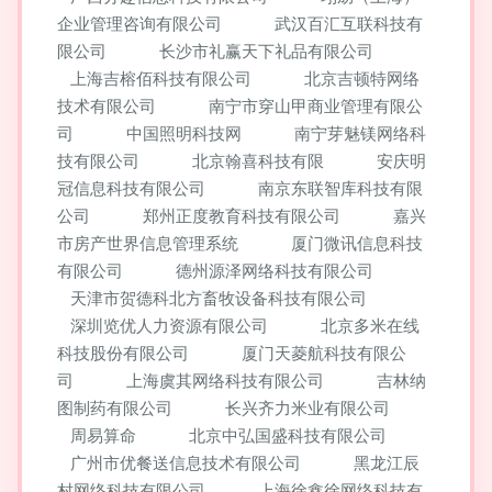
企业管理咨询有限公司
武汉百汇互联科技有
限公司
长沙市礼赢天下礼品有限公司
上海吉榕佰科技有限公司
北京吉顿特网络
技术有限公司
南宁市穿山甲商业管理有限公
司
中国照明科技网
南宁芽魅镁网络科
技有限公司
北京翰喜科技有限
安庆明
冠信息科技有限公司
南京东联智库科技有限
公司
郑州正度教育科技有限公司
嘉兴
市房产世界信息管理系统
厦门微讯信息科技
有限公司
德州源泽网络科技有限公司
天津市贺德科北方畜牧设备科技有限公司
深圳览优人力资源有限公司
北京多米在线
科技股份有限公司
厦门天菱航科技有限公
司
上海虞其网络科技有限公司
吉林纳
图制药有限公司
长兴齐力米业有限公司
周易算命
北京中弘国盛科技有限公司
广州市优餐送信息技术有限公司
黑龙江辰
村网络科技有限公司
上海徐鑫徐网络科技有